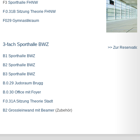
F3
Sporthalle FHNW
F.0.31B Sitzung Theorie FHNW
F029 Gymnastikraum
3-fach Sporthalle BWZ
>>
Zur Reservatio
B1 Sporthalle BWZ
B2 Sporthalle BWZ
B3 Sporthalle BWZ
B.0.29 Judoraum Brugg
B.0.30 Office mit Foyer
F.0.31A Sitzung Theorie Stadt
B2 Grossleinwand mit Beamer
(Zubehör)